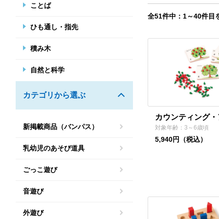
ことば
全51件中：1～40件目
ひも通し・指先
積み木
自然と科学
カテゴリから選ぶ
カウンティング・
新掲載商品（バンパス）
対象年齢：3～6歳頃
5,940円（税込）
乳幼児のあそび道具
ごっこ遊び
音遊び
外遊び