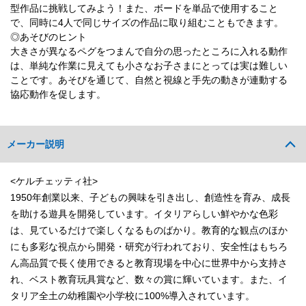
型作品に挑戦してみよう！また、ボードを単品で使用すること
で、同時に4人で同じサイズの作品に取り組むこともできます。
◎あそびのヒント
大きさが異なるペグをつまんで自分の思ったところに入れる動作
は、単純な作業に見えても小さなお子さまにとっては実は難しい
ことです。あそびを通じて、自然と視線と手先の動きが連動する
協応動作を促します。
メーカー説明
<ケルチェッティ社>
1950年創業以来、子どもの興味を引き出し、創造性を育み、成長
を助ける遊具を開発しています。イタリアらしい鮮やかな色彩
は、見ているだけで楽しくなるものばかり。教育的な観点のほか
にも多彩な視点から開発・研究が行われており、安全性はもちろ
ん高品質で長く使用できると教育現場を中心に世界中から支持さ
れ、ベスト教育玩具賞など、数々の賞に輝いています。また、イ
タリア全土の幼稚園や小学校に100%導入されています。