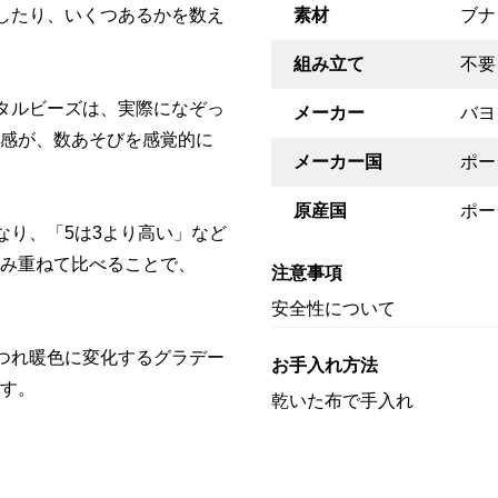
したり、いくつあるかを数え
素材
ブナ
組み立て
不要
タルビーズは、実際になぞっ
メーカー
バヨ
感が、数あそびを感覚的に
メーカー国
ポー
原産国
ポー
なり、「5は3より高い」など
み重ねて比べることで、
注意事項
安全性について
つれ暖色に変化するグラデー
お手入れ方法
す。
乾いた布で手入れ