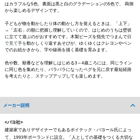
はカラフルな5色、裏面は黒と白のグラデーションの5色で、 両側
から楽しめるデザインです。
子どもが物を動かしたり体の動かし方を覚えるときは、「上下」
→「左右」の順に把握し理解していくので、はじめのうちは壁状
に立てて遊ぶのがおすすめです。木製ビーズを指先でつまんで
目
で見て手を
動かしくり返すあそびが、ゆくゆくはクレヨンやペン
でのお絵かきから、字や線画を描く基礎を育みます。
色や数、順番などを理解しはじめる3～4歳ころには、同じライン
に同じ色を集めたり、バラバラになったペグを元に戻す最短経路
を考えたりと、ステップアップしても楽しめます。
メーカー説明
<バヨ社>
建築家でありデザイナーでもあるボイテック・バヨール氏によっ
て、1993年ポーランドに設立。「人としての基礎をつくる大切な