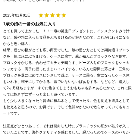
2025年01月01日
1歳の娘の一番のお気に入り
とても買ってよかった！！！一歳の誕生日プレゼントに、インスタントみそ汁
など、袋や箱に入った食品をぶちまけるのが好きなので、これが代わりになる
かもと思い購入。
結果、遊びの幅がとても広い商品でした。娘の遊び方としては期待通りブロッ
クを一気に床にぶちまける、ケースに戻す、親が積んだブロックをなぎ倒す、
ブロックをかじる、合わせてカチカチ鳴らす、ビーズ入りのブロックをシャカ
シャカする、両手に握ったままハイハイする、いろんな隙間に落とす、三角の
ブロックを蓋にはめてスピンさせて遊ぶ、ケースに乗る、空になったケース体
をいれる、帽子にしてかぶる、蓋でいないないばぁをする、などなど。購入し
て2ヶ月経ちますが、すぐに飽きてしまうおもちゃも多々あるなかで、これに限
っては飽きずにずーっと楽しく遊べています。
もう少し大きくなったら普通に積み木として使ったり、色を覚える道具として
も使えると思うので、お得です。そして色鮮やかなので散らかっていてもキュ
ートです。
注意点がひとつあって、それは開封した時にプラスチックの細かい破片が入っ
ていたことです。海外クオリティを感じました。緑だったのでケースのバリが