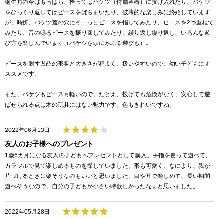
誕生月の今はもっぱら、拾ってはバケツ（付属容器）に投げ入れたり、バケツ
をひっくり返してはピースをばらまいたり、破壊的な楽しみに終始しています
が、時折、バケツ蓋の穴にそーっとピースを指してみたり、ピースを2つ重ねて
みたり、音の鳴るピースを振り回してみたり、繰り返し繰り返し、いろんな遊
び方を楽しんでいます（バケツを頭にかぶる遊びも）。
ピースを刺す凹凸の形状と大きさが程よく、扱いやすいので、幼い子どもにオ
ススメです。
また、バケツもピースも軽いので、たとえ、投げても危険がなく、安心して遊
ばせられる点は木の玩具にはない魅力です。色もきれいですね。
2022年06月13日
友人のお子様へのプレゼント
1歳6カ月になる友人の子どもへプレゼントとして購入。手指を使って遊べて、
カラフルで見て楽しめるものを探していました。形も可愛く、なにより、親が
片づけるときに楽そうなのもいいと思いました。目や耳で楽しめて、長い期間
遊べそうなので、自分の子どもが小さい時欲しかったなぁと思いました。
2022年05月28日