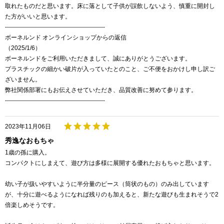
取れたものだと思います。床に落として子供が誤飲しないよう、慎重に開封し
た方がいいと思います。
--------------------------------------------------
ボーネルンド オンラインショップからの返信
（2025/1/6）
ボーネルンドをご利用いただきまして、誠にありがとうございます。
プラスチックの細かい破片が入っていたとのこと、ご不便をおかけし申し訳ご
ざいません。
弊社関係部署にもお伝えさせていただき、品質改善に努めて参ります。
--------------------------------------------------
2023年11月06日
秀逸なおもちゃ
1歳の孫に購入。
コンパクトにしまえて、遊び方は多様に展開する優れたおもちゃと思います。
幼い子が扱いやすいように半分量のピース（筒状のもの）のみ出しています
が、十分に遊べるようになれば残りのも加えると、新たな遊びも生まれそうで2
倍楽しめそうです。