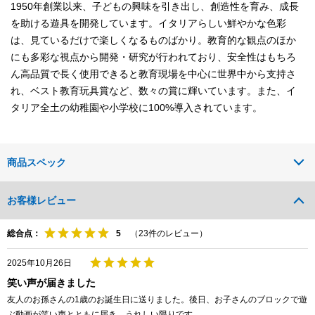
1950年創業以来、子どもの興味を引き出し、創造性を育み、成長
を助ける遊具を開発しています。イタリアらしい鮮やかな色彩
は、見ているだけで楽しくなるものばかり。教育的な観点のほか
にも多彩な視点から開発・研究が行われており、安全性はもちろ
ん高品質で長く使用できると教育現場を中心に世界中から支持さ
れ、ベスト教育玩具賞など、数々の賞に輝いています。また、イ
タリア全土の幼稚園や小学校に100%導入されています。
商品スペック
お客様レビュー
総合点：
（
23
件のレビュー）
2025年10月26日
笑い声が届きました
友人のお孫さんの1歳のお誕生日に送りました。後日、お子さんのブロックで遊
ぶ動画が笑い声とともに届き、うれしい限りです。