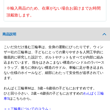
※輸入商品のため、在庫がない場合お届けまでお時間
頂戴致します。
商品説明
こいだ分だけ進む三輪車は、全身の運動にぴったりです。ウィン
ザー社の三輪車は、子どもにとっての乗りやすさを人間工学的に
徹底的に研究した設計で、ボルトやナットもすべてが内部に組み
込まれています。 指をはさみこまない構造のハンドルのラバース
トラップ、後ろに倒れない構造のサドル、車輪に足が巻き込まれ
ない仕様のホイールなど、細部にわたって安全性が追求されてい
ます。
わんぱく三輪車Mは、3歳～6歳頃の子どもにおすすめです。
ひと回り小さい、2歳～4歳頃の子どもにおすすめの
わんぱく三輪
車
S
はこちらから。
＞＞三輪車についてのコラム：