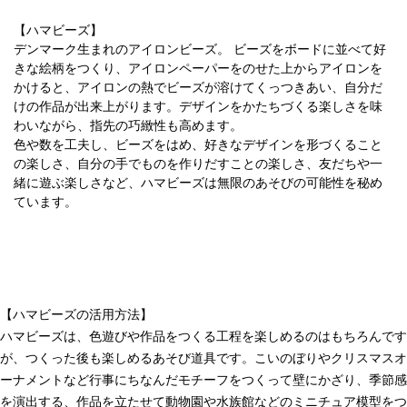
【ハマビーズ】
デンマーク生まれのアイロンビーズ。 ビーズをボードに並べて好
きな絵柄をつくり、アイロンペーパーをのせた上からアイロンを
かけると、アイロンの熱でビーズが溶けてくっつきあい、自分だ
けの作品が出来上がります。デザインをかたちづくる楽しさを味
わいながら、指先の巧緻性も高めます。
色や数を工夫し、ビーズをはめ、好きなデザインを形づくること
の楽しさ、自分の手でものを作りだすことの楽しさ、友だちや一
緒に遊ぶ楽しさなど、ハマビーズは無限のあそびの可能性を秘め
ています。
【ハマビーズの活用方法】
ハマビーズは、色遊びや作品をつくる工程を楽しめるのはもちろんです
が、つくった後も楽しめるあそび道具です。こいのぼりやクリスマスオ
ーナメントなど行事にちなんだモチーフをつくって壁にかざり、季節感
を演出する、作品を立たせて動物園や水族館などのミニチュア模型をつ