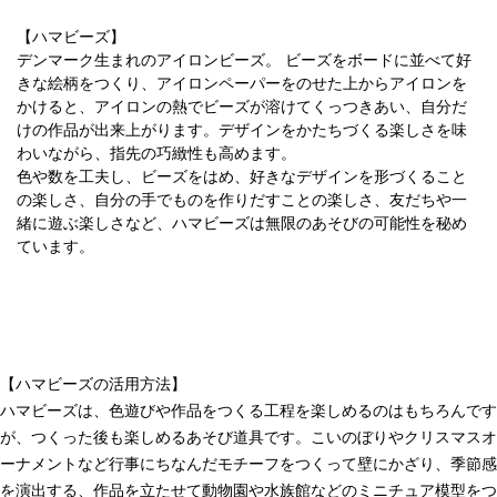
【ハマビーズ】
デンマーク生まれのアイロンビーズ。 ビーズをボードに並べて好
きな絵柄をつくり、アイロンペーパーをのせた上からアイロンを
かけると、アイロンの熱でビーズが溶けてくっつきあい、自分だ
けの作品が出来上がります。デザインをかたちづくる楽しさを味
わいながら、指先の巧緻性も高めます。
色や数を工夫し、ビーズをはめ、好きなデザインを形づくること
の楽しさ、自分の手でものを作りだすことの楽しさ、友だちや一
緒に遊ぶ楽しさなど、ハマビーズは無限のあそびの可能性を秘め
ています。
【ハマビーズの活用方法】
ハマビーズは、色遊びや作品をつくる工程を楽しめるのはもちろんです
が、つくった後も楽しめるあそび道具です。こいのぼりやクリスマスオ
ーナメントなど行事にちなんだモチーフをつくって壁にかざり、季節感
を演出する、作品を立たせて動物園や水族館などのミニチュア模型をつ