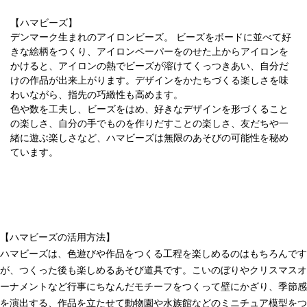
【ハマビーズ】
デンマーク生まれのアイロンビーズ。 ビーズをボードに並べて好
きな絵柄をつくり、アイロンペーパーをのせた上からアイロンを
かけると、アイロンの熱でビーズが溶けてくっつきあい、自分だ
けの作品が出来上がります。デザインをかたちづくる楽しさを味
わいながら、指先の巧緻性も高めます。
色や数を工夫し、ビーズをはめ、好きなデザインを形づくること
の楽しさ、自分の手でものを作りだすことの楽しさ、友だちや一
緒に遊ぶ楽しさなど、ハマビーズは無限のあそびの可能性を秘め
ています。
【ハマビーズの活用方法】
ハマビーズは、色遊びや作品をつくる工程を楽しめるのはもちろんです
が、つくった後も楽しめるあそび道具です。こいのぼりやクリスマスオ
ーナメントなど行事にちなんだモチーフをつくって壁にかざり、季節感
を演出する、作品を立たせて動物園や水族館などのミニチュア模型をつ