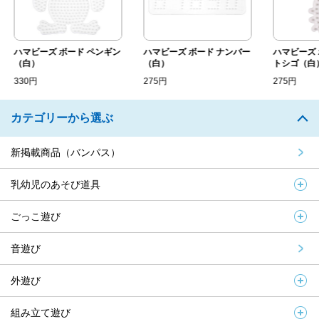
ハマビーズ ボード ペンギン
ハマビーズ ボード ナンバー
ハマビーズ 
（白）
（白）
トシゴ（白
330円
275円
275円
カテゴリーから選ぶ
新掲載商品（バンパス）
乳幼児のあそび道具
ごっこ遊び
音遊び
外遊び
組み立て遊び