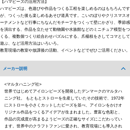
【ハマビーズの活用方法】
ハマビーズは、色遊びや作品をつくる工程を楽しめるのはもちろんです
が、つくった後も楽しめるあそび道具です。こいのぼりやクリスマスオ
ーナメントなど行事にちなんだモチーフをつくって壁にかざり、季節感
を演出する、作品を立たせて動物園や水族館などのミニチュア模型をつ
くる、複数個つくり絵合わせパズルにする、爪楊枝をさしてコマとして
遊ぶ、など活用方法はいろいろ。
教育現場の教室や放課後の活動、イベントなどでぜひご活用ください。
メーカー説明
<マルタハニング社>
世界ではじめてアイロンビーズを開発したデンマークのマルタハ
ニング社。 もともとストローを生産していたその技術で、1972年
にストローを小さくカットしたビーズを並べ、アイロンをかけオ
リジナル作品をつくるアイデアが生まれました。豊富な色彩と、
作品の完成度が高まるようビーズの正確なサイズにこだわってい
ます。世界中のクラフトファンに愛され、教育現場にも導入され