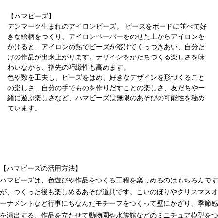
【ハマビーズ】
デンマーク生まれのアイロンビーズ。 ビーズをボードに並べて好
きな絵柄をつくり、アイロンペーパーをのせた上からアイロンを
かけると、アイロンの熱でビーズが溶けてくっつきあい、自分だ
けの作品が出来上がります。デザインをかたちづくる楽しさを味
わいながら、指先の巧緻性も高めます。
色や数を工夫し、ビーズをはめ、好きなデザインを形づくること
の楽しさ、自分の手でものを作りだすことの楽しさ、友だちや一
緒に遊ぶ楽しさなど、ハマビーズは無限のあそびの可能性を秘め
ています。
【ハマビーズの活用方法】
ハマビーズは、色遊びや作品をつくる工程を楽しめるのはもちろんです
が、つくった後も楽しめるあそび道具です。こいのぼりやクリスマスオ
ーナメントなど行事にちなんだモチーフをつくって壁にかざり、季節感
を演出する、作品を立たせて動物園や水族館などのミニチュア模型をつ