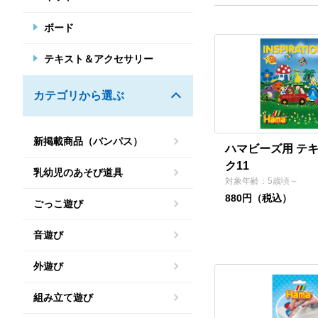
ボード
テキスト＆アクセサリー
カテゴリから選ぶ
新掲載商品（バンパス）
ハマビーズ用 テ
ク11
乳幼児のあそび道具
対象年齢：5歳頃～
880円（税込）
ごっこ遊び
音遊び
外遊び
組み立て遊び