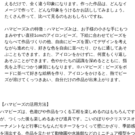
えるだけで、全く違う印象になります。作った作品は、どんなイ
メージで作って、どんな印象をうけるかお話ししてみましょう。
たくさん作って、比べて見るのもおもしろいですね。
ハマビーズJr.の特徴：ハマビーズJr.は、お子様の小さな手にもつ
まみやすい直径1cmのアイロンビーズ。下絵に合わせてビーズを
ならべて作品づくりの他、自由にビーズを置いてデザインを考え
ながら進めたり、好きな色を自由に並べたり、ひもに通してあそ
ぶこともできます。また、アイロンをかけずに、何度もくり返し
あそぶことができます。色やかたちの認識を深めるとともに、指
先を上手につかう練習にもなります。※ハマビーズ：ビーズをボ
ードに並べて好きな絵柄を作り、アイロンをかけると、熱でビー
ズが溶けてくっつきあい、自分だけの作品が出来上がります。
【ハマビーズの活用方法】
ハマビーズは、色遊びや作品をつくる工程を楽しめるのはもちろんです
が、つくった後も楽しめるあそび道具です。こいのぼりやクリスマスオ
ーナメントなど行事にちなんだモチーフをつくって壁にかざり、季節感
を演出する、作品を立たせて動物園や水族館などのミニチュア模型をつ