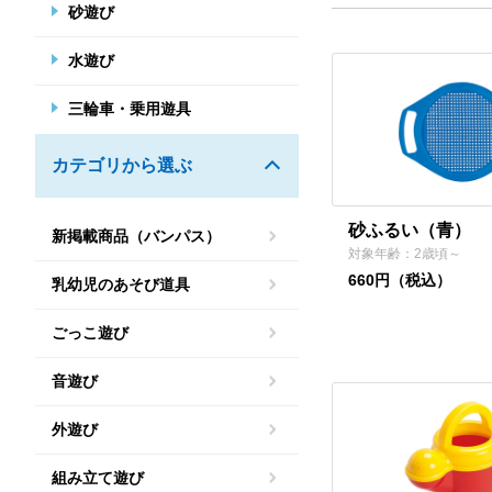
砂遊び
水遊び
三輪車・乗用遊具
カテゴリから選ぶ
砂ふるい（青）
新掲載商品（バンパス）
対象年齢：2歳頃～
660円（税込）
乳幼児のあそび道具
ごっこ遊び
音遊び
外遊び
組み立て遊び