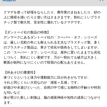
クマデを使って砂場をならしたり、農作業のまねをしたり、砂の
上に模様を描いたりと使い方はさまざまです。割れにくいプラス
チック製で耐久性、安全性に優れているクマデです。
【ダントーイ社の製品の特徴】
デンマークにあるダントーイ社の「スーパー・タフ」シリーズ
は、厳しい北欧の冬にも耐えられる丈夫なプラスチック製。多く
のプラスチック製品は、寒さで劣化や脱色をしてしまいますが、
この「スーパー・タフ」シリーズは、屋外に置いたままでも劣化
しづらく、割れにくい素材です。万が一割れても破片は大きく、
断面が鋭利になりにくいので怪我の心配もありません。
【外あそびの重要性】
体づくりというと体力や運動能力に目が向きがちですが、
それと同じくらい大切なのが「感覚＝五感」です。
砂遊びや水遊びといった、自然の中で感じる独特の手触りや特別
な匂いなど、
体が受けた新しい刺激は、脳の感覚神経や知性の成長につながり
ます。