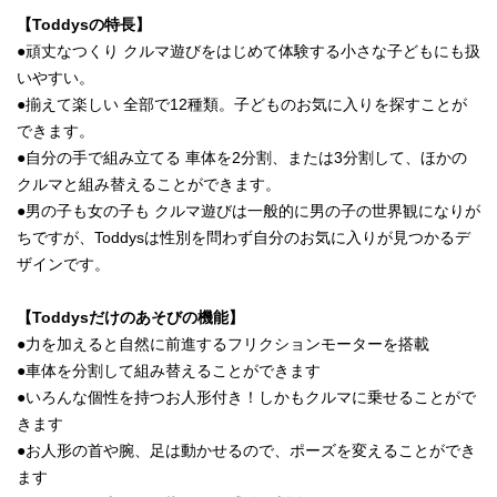
【Toddysの特長】
●頑丈なつくり クルマ遊びをはじめて体験する小さな子どもにも扱
いやすい。
●揃えて楽しい 全部で12種類。子どものお気に入りを探すことが
できます。
●自分の手で組み立てる 車体を2分割、または3分割して、ほかの
クルマと組み替えることができます。
●男の子も女の子も クルマ遊びは一般的に男の子の世界観になりが
ちですが、Toddysは性別を問わず自分のお気に入りが見つかるデ
ザインです。
【Toddysだけのあそびの機能】
●力を加えると自然に前進するフリクションモーターを搭載
●車体を分割して組み替えることができます
●いろんな個性を持つお人形付き！しかもクルマに乗せることがで
きます
●お人形の首や腕、足は動かせるので、ポーズを変えることができ
ます