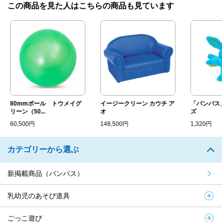
この商品を見た人はこちらの商品も見ています
80mmボール トウメイグ
イージークリーン カウチ ア
「バンパス」
リーン（50...
オ
ズ
60,500円
148,500円
1,320円
カテゴリーから選ぶ
新掲載商品（バンパス）
乳幼児のあそび道具
ごっこ遊び