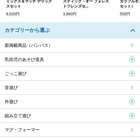
ミックス＆マッチ デラック
スティック・オー フォレス
カラフルギア
スセット
トフレンズセ...
セット）
9,020円
3,960円
550円
カテゴリーから選ぶ
新掲載商品（バンパス）
乳幼児のあそび道具
ごっこ遊び
音遊び
外遊び
組み立て遊び
マグ・フォーマー