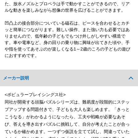
た、放水ノズルとプロペラは手で動かすことができるので、リア
ルな動きを楽しみながら想像の世界を広げることができます。
凹凸上の接合部分についている磁石は、ピースを合わせるとカチ
ッと簡単につながります。難しい操作、また強い力も必要ではあ
りませんので、低年齢の子どもでもつけ外しがしやすい構造で
す。車や電車など、身の回りの乗り物に興味が出てきた頃や、手
や指を使ってあそぶのが楽しくなる1～2歳のころの子どもの遊び
におすすめです。
メーカー説明
<ポピュラープレイシングス社>
同社が開発する頭脳パズルシリーズは、難易度が段階的にステッ
プアップする問題付きで、子どもも大人も楽しめます。「きっと
こうなる」がわかるようになったら、工夫や戦略が必要なあそ
び、答えを導き出すパズルに挑戦して、自分が考えたことが合っ
ているか確かめます。一つずつ仮説を立てて試し、間違っていた