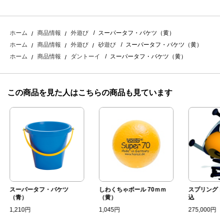
スーパータフ・バケツ（黄）
ホーム
商品情報
外遊び
スーパータフ・バケツ（黄）
ホーム
商品情報
外遊び
砂遊び
スーパータフ・バケツ（黄）
ホーム
商品情報
ダントーイ
この商品を見た人はこちらの商品も見ています
スーパータフ・バケツ
しわくちゃボール 70ｍｍ
スプリング 
（青）
（黄）
込
1,210円
1,045円
275,000円