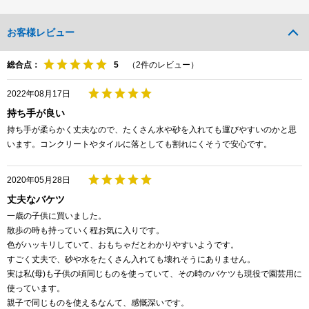
お客様レビュー
総合点：
（
2
件のレビュー）
2022年08月17日
持ち手が良い
持ち手が柔らかく丈夫なので、たくさん水や砂を入れても運びやすいのかと思
います。コンクリートやタイルに落としても割れにくそうで安心です。
2020年05月28日
丈夫なバケツ
一歳の子供に買いました。
散歩の時も持っていく程お気に入りです。
色がハッキリしていて、おもちゃだとわかりやすいようです。
すごく丈夫で、砂や水をたくさん入れても壊れそうにありません。
実は私(母)も子供の頃同じものを使っていて、その時のバケツも現役で園芸用に
使っています。
親子で同じものを使えるなんて、感慨深いです。