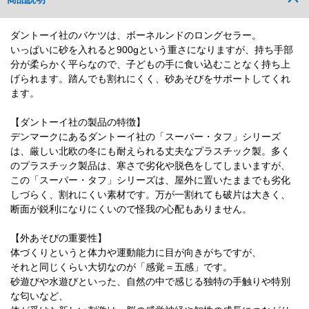
ダントーイ社のバケツは、ボーネルンドのロングセラー。
いっぱいに砂を入れると900gという重さになりますが、持ち手部
分が柔らかく平らなので、子どもの手に食い込むことなく持ち上
げられます。踏んでも割れにくく、砂あそびをサポートしてくれ
ます。
【ダントーイ社の製品の特徴】
デンマークにあるダントーイ社の「スーパー・タフ」シリーズ
は、厳しい北欧の冬にも耐えられる丈夫なプラスチック製。多く
のプラスチック製品は、寒さで劣化や脱色をしてしまいますが、
この「スーパー・タフ」シリーズは、屋外に置いたままでも劣化
しづらく、割れにくい素材です。万が一割れても破片は大きく、
断面が鋭利になりにくいので怪我の心配もありません。
【外あそびの重要性】
体づくりというと体力や運動能力に目が向きがちですが、
それと同じくらい大切なのが「感覚＝五感」です。
砂遊びや水遊びといった、自然の中で感じる独特の手触りや特別
な匂いなど、