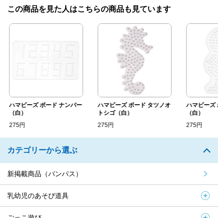
この商品を見た人はこちらの商品も見ています
ハマビーズ ボード ナンバー
ハマビーズ ボード タツノオ
ハマビーズ 
（白）
トシゴ（白）
（白）
275円
275円
275円
カテゴリーから選ぶ
新掲載商品（バンパス）
乳幼児のあそび道具
ごっこ遊び