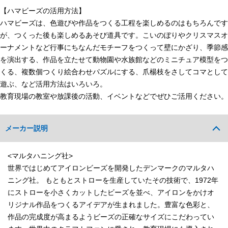
【ハマビーズの活用方法】
ハマビーズは、色遊びや作品をつくる工程を楽しめるのはもちろんです
が、つくった後も楽しめるあそび道具です。こいのぼりやクリスマスオ
ーナメントなど行事にちなんだモチーフをつくって壁にかざり、季節感
を演出する、作品を立たせて動物園や水族館などのミニチュア模型をつ
くる、複数個つくり絵合わせパズルにする、爪楊枝をさしてコマとして
遊ぶ、など活用方法はいろいろ。
教育現場の教室や放課後の活動、イベントなどでぜひご活用ください。
メーカー説明
<マルタハニング社>
世界ではじめてアイロンビーズを開発したデンマークのマルタハ
ニング社。 もともとストローを生産していたその技術で、1972年
にストローを小さくカットしたビーズを並べ、アイロンをかけオ
リジナル作品をつくるアイデアが生まれました。豊富な色彩と、
作品の完成度が高まるようビーズの正確なサイズにこだわってい