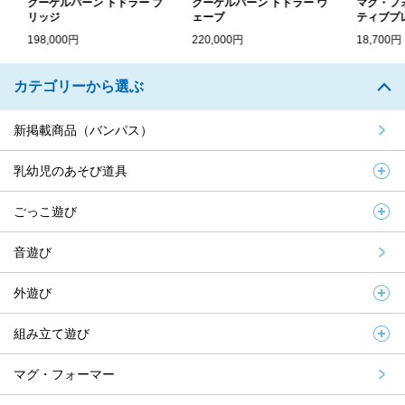
クーゲルバーン トドラー ブ
クーゲルバーン トドラー ウ
マグ・フォー
リッジ
ェーブ
ティブプレイ.
198,000円
220,000円
18,700円
カテゴリーから選ぶ
新掲載商品（バンパス）
乳幼児のあそび道具
ごっこ遊び
音遊び
外遊び
組み立て遊び
マグ・フォーマー