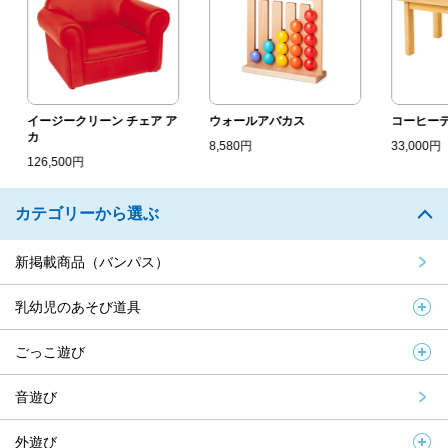
イージークリーン チェア ア
ウォールアバカス
コーヒーテ
カ
8,580円
33,000円
126,500円
カテゴリーから選ぶ
新掲載商品（バンパス）
乳幼児のあそび道具
ごっこ遊び
音遊び
外遊び