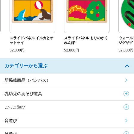
スライドパネル イルカとオ
スライドパネル もりのかく
ウォールプ
ットセイ
れんぼ
ジグザグ
52,800円
52,800円
52,800円
カテゴリーから選ぶ
新掲載商品（バンパス）
乳幼児のあそび道具
ごっこ遊び
音遊び