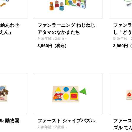
 絵あわせ
ファンラーニング ねじねじ
ファンラ
えん」
アタマのなかまたち
し「どう
対象年齢：2歳頃～
対象年齢：
3,960円（税込）
3,960円
ル 動物園
ファースト シェイプパズル
ファース
対象年齢：2歳頃～
ズル て