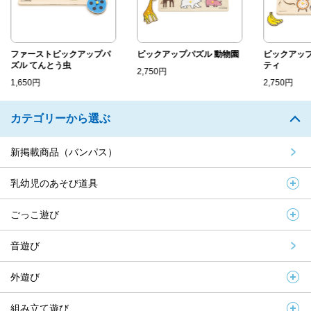
ファーストピックアップパ
ピックアップパズル 動物園
ピックアップ
ズル てんとう虫
ティ
2,750円
1,650円
2,750円
カテゴリーから選ぶ
新掲載商品（バンパス）
乳幼児のあそび道具
ごっこ遊び
音遊び
外遊び
組み立て遊び