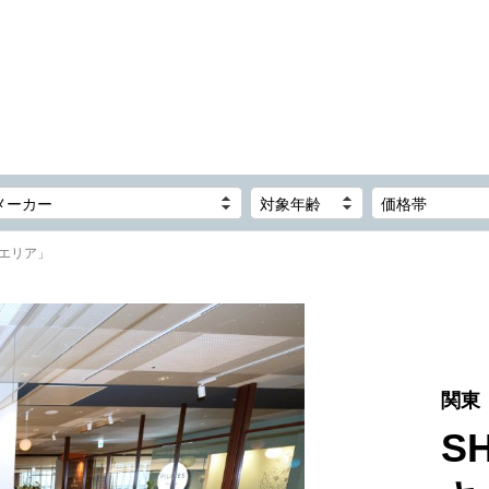
メーカー
対象年齢
価格帯
こエリア」
関東
S