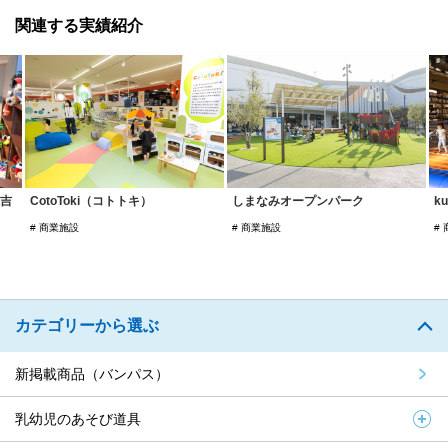
関連する実績紹介
CotoToki（コトトキ）
しまなみオープンパーク
kusu-gur
商業施設
商業施設
商業施設
カテゴリーから選ぶ
新掲載商品（バンパス）
乳幼児のあそび道具