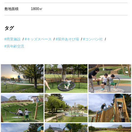
敷地面積
1800㎡
タグ
#商業施設
#キッズスペース
#屋外あそび場
#コンパン社
#異年齢交流