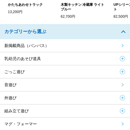
かたちあわせトラック
木製キッチン 冷蔵庫 ライト
UPシリーズ
ブルー
ト
13,200円
62,700円
82,500円
カテゴリーから選ぶ
新掲載商品（バンパス）
乳幼児のあそび道具
ごっこ遊び
音遊び
外遊び
組み立て遊び
マグ・フォーマー