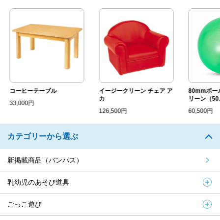
コーヒーテーブル
イージークリーン チェア ア
80mmボー
カ
リーン（50..
33,000円
126,500円
60,500円
カテゴリーから選ぶ
新掲載商品（バンパス）
乳幼児のあそび道具
ごっこ遊び