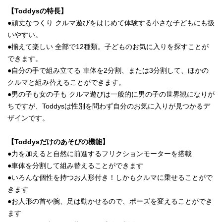
【Toddysの特長】
●頑丈なつくり クルマ遊びをはじめて体験する小さな子どもにも扱
いやすい。
●揃えて楽しい 全部で12種類。子どものお気に入りを探すことが
できます。
●自分の手で組み立てる 車体を2分割、または3分割して、ほかの
クルマと組み替えることができます。
●男の子も女の子も クルマ遊びは一般的に男の子の世界観になりが
ちですが、Toddysは性別を問わず自分のお気に入りが見つかるデ
ザインです。
【Toddysだけのあそびの機能】
●力を加えると自然に前進するフリクションモーターを搭載
●車体を分割して組み替えることができます
●いろんな個性を持つお人形付き！しかもクルマに乗せることがで
きます
●お人形の首や腕、足は動かせるので、ポーズを変えることができ
ます