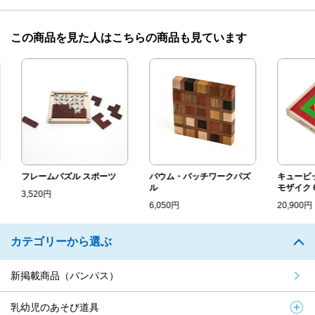
この商品を見た人はこちらの商品も見ています
フレームパズル スポーツ
バウム・パッチワークパズ
キュービック
ル
モザイク 6...
3,520円
6,050円
20,900円
カテゴリーから選ぶ
新掲載商品（バンパス）
乳幼児のあそび道具