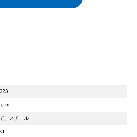
223
5ｃｍ
で、スチール
×1