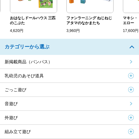
おはなしドールハウス 三匹
ファンラーニング ねじねじ
マキシ・トッ
のこぶた
アタマのなかまたち
エロー
4,620円
3,960円
17,600円
カテゴリーから選ぶ
新掲載商品（バンパス）
乳幼児のあそび道具
ごっこ遊び
音遊び
外遊び
組み立て遊び