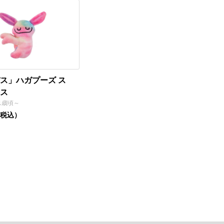
ス」ハガプーズ ス
ス
1歳頃～
（税込）