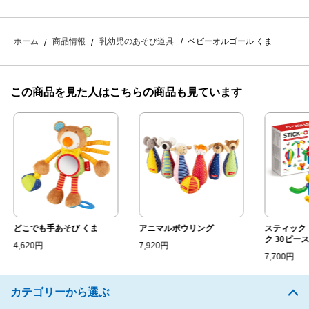
ベビーオルゴール くま
ホーム
商品情報
乳幼児のあそび道具
この商品を見た人はこちらの商品も見ています
どこでも手あそび くま
アニマルボウリング
スティック・
ク 30ピース
4,620円
7,920円
7,700円
カテゴリーから選ぶ