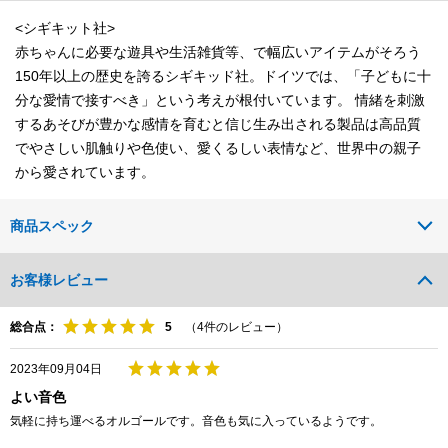
<シギキット社>
赤ちゃんに必要な遊具や生活雑貨等、で幅広いアイテムがそろう
150年以上の歴史を誇るシギキッド社。ドイツでは、「子どもに十
分な愛情で接すべき」という考えが根付いています。 情緒を刺激
するあそびが豊かな感情を育むと信じ生み出される製品は高品質
でやさしい肌触りや色使い、愛くるしい表情など、世界中の親子
から愛されています。
商品スペック
お客様レビュー
総合点：
（
4
件のレビュー）
2023年09月04日
よい音色
気軽に持ち運べるオルゴールです。音色も気に入っているようです。