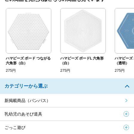
ハマビーズ ボード つながる
ハマビーズ ボードL 六角形
ハマビーズ 
六角形（白）
（白）
（透明）
275円
275円
275円
カテゴリーから選ぶ
新掲載商品（バンパス）
乳幼児のあそび道具
ごっこ遊び