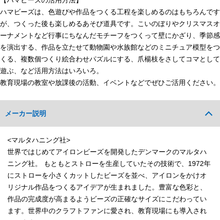
【ハマビーズの活用方法】
ハマビーズは、色遊びや作品をつくる工程を楽しめるのはもちろんです
が、つくった後も楽しめるあそび道具です。こいのぼりやクリスマスオ
ーナメントなど行事にちなんだモチーフをつくって壁にかざり、季節感
を演出する、作品を立たせて動物園や水族館などのミニチュア模型をつ
くる、複数個つくり絵合わせパズルにする、爪楊枝をさしてコマとして
遊ぶ、など活用方法はいろいろ。
教育現場の教室や放課後の活動、イベントなどでぜひご活用ください。
メーカー説明
<マルタハニング社>
世界ではじめてアイロンビーズを開発したデンマークのマルタハ
ニング社。 もともとストローを生産していたその技術で、1972年
にストローを小さくカットしたビーズを並べ、アイロンをかけオ
リジナル作品をつくるアイデアが生まれました。豊富な色彩と、
作品の完成度が高まるようビーズの正確なサイズにこだわってい
ます。世界中のクラフトファンに愛され、教育現場にも導入され