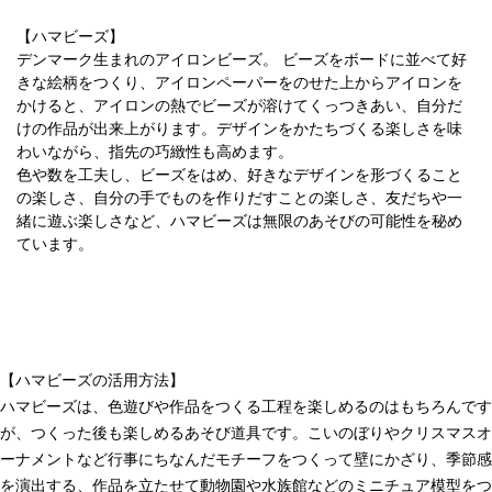
【ハマビーズ】
デンマーク生まれのアイロンビーズ。 ビーズをボードに並べて好
きな絵柄をつくり、アイロンペーパーをのせた上からアイロンを
かけると、アイロンの熱でビーズが溶けてくっつきあい、自分だ
けの作品が出来上がります。デザインをかたちづくる楽しさを味
わいながら、指先の巧緻性も高めます。
色や数を工夫し、ビーズをはめ、好きなデザインを形づくること
の楽しさ、自分の手でものを作りだすことの楽しさ、友だちや一
緒に遊ぶ楽しさなど、ハマビーズは無限のあそびの可能性を秘め
ています。
【ハマビーズの活用方法】
ハマビーズは、色遊びや作品をつくる工程を楽しめるのはもちろんです
が、つくった後も楽しめるあそび道具です。こいのぼりやクリスマスオ
ーナメントなど行事にちなんだモチーフをつくって壁にかざり、季節感
を演出する、作品を立たせて動物園や水族館などのミニチュア模型をつ