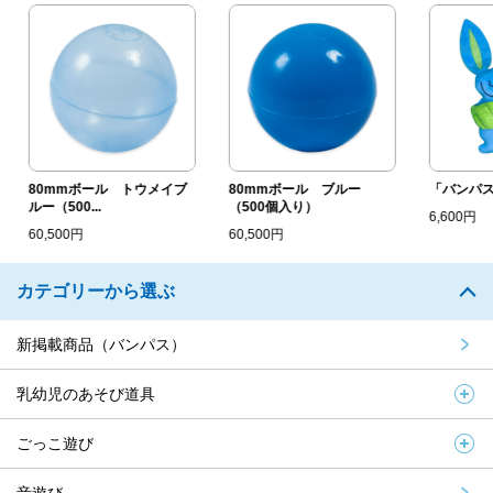
80mmボール トウメイブ
80mmボール ブルー
「バンパス」
ルー（500...
（500個入り）
6,600円
60,500円
60,500円
カテゴリーから選ぶ
新掲載商品（バンパス）
乳幼児のあそび道具
ごっこ遊び