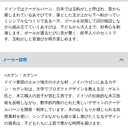
ドイツではクーゲルバーン、日本では玉転がしと呼ばれ、昔から
親しまれているあそびです。落とした玉が上から下へ転がってい
くシンプルなつくりである一方、ゴールを目指して試行錯誤しな
がら組み立てていくあそびは、子どもから大人まで、好奇心を刺
激します。ボールが通るたびに音が響く、鉄琴入りのセットで
す。玉転がしと音遊びが両方楽しめます。
メーカー説明
<カデン・カデン>
ドイツ東部のエルツ地方の小さな村、ノイハウゼンにあるカデ
ン・カデン社は、大学でプロダクトデザインを教える父・ゲルト
氏と、木工職人の息子が営む工房です。ドイツの伝統的な木工技
術を反映しながら、数学的均衡のとれた美しいデザインのクーゲ
ルバーンを開発・制作しています。木のぬくもりが感じられる自
然素材を使い、シンプルながらも繰り返し遊びたくなるデザイン
の遊具は、子どもたちに上質で豊かな時間を届けます。