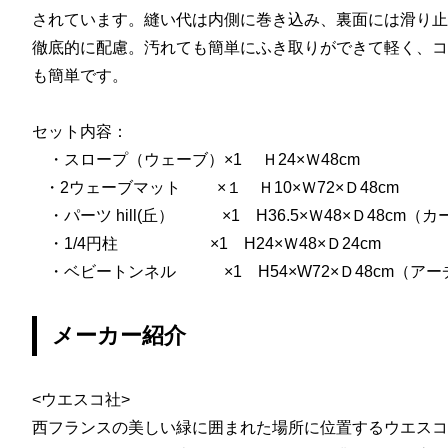
されています。縫い代は内側に巻き込み、裏面には滑り止
徹底的に配慮。汚れても簡単にふき取りができて軽く、コ
も簡単です。
セット内容：
・スロープ（ウェーブ）×1 Ｈ24×Ｗ48cm
・2ウェーブマット ×１ Ｈ10×Ｗ72×Ｄ48cm
・パーツ hill(丘） ×1 H36.5×Ｗ48×Ｄ48cm（
・1/4円柱 ×1 H24×Ｗ48×Ｄ24cm
・ベビートンネル ×1 H54×W72×Ｄ48cm（アー
メーカー紹介
<ウエスコ社>
西フランスの美しい緑に囲まれた場所に位置するウエスコ社