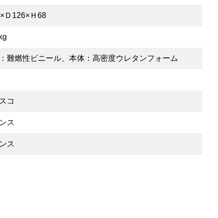
×Ｄ126×Ｈ68
kg
：難燃性ビニール、本体：高密度ウレタンフォーム
スコ
ンス
ンス