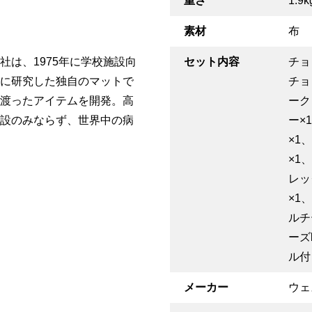
重さ
1.9k
素材
布
は、1975年に学校施設向
セット内容
チョ
に研究した独自のマットで
チョ
渡ったアイテムを開発。高
ーク
設のみならず、世界中の病
ー×
×1
×1
レッ
×1
ルチ
ーズ
ル付
メーカー
ウェ