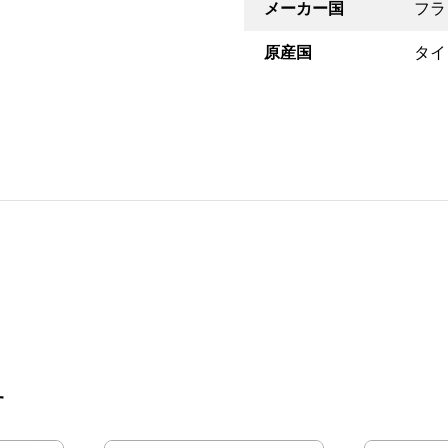
メーカー国
フラ
原産国
タイ
す