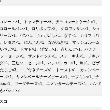
g
コレート×1、キャンディー×3、チョコレートケーキ×1、
コロールパン×1、ロリポップ×3、 クロワッサン×1、シュ
リーム×1、パン×1、じゃがいも×1、なす×1、カリフラワ
1、レタス×1、にんじん×1、ながねぎ×1、マッシュルーム
、いちご×1、トマト×1、洋なし×1、青りんご×1、バナナ
、ソーセージ×1、サンドイッチ×1、ステーキ肉×1、チキン
グ×1、三連ソーセージ×1、ハンバーガー×1、魚×1、ピザ
、たまご×3、ロゴ付きチーズ×1、トースト×1、カマンベー
ーズ×1、カマンベールチーズピース×1、ナプキン×1、チ
box×1、ゴーダチーズ×1、エメンタールチーズ×1、ハンド
きバッグ×2
スコ