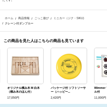
たです。
ホーム
商品情報
ごっこ遊び
ミニカー（ジク・SIKU)
クレーン付ダンプカー
この商品を見た人はこちらの商品も見ています
オリジナル積み木 M 白木
パッケージ付 ソフトソーサ
Wimmer 
（積み木のほん付）
ー（ハッピー...
ル付
17,050円
2,420円
11,000円