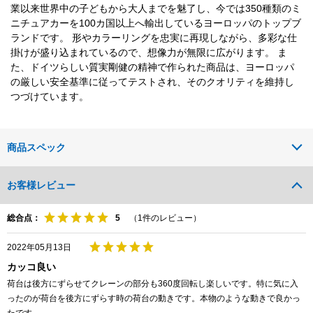
業以来世界中の子どもから大人までを魅了し、今では350種類のミ
ニチュアカーを100カ国以上へ輸出しているヨーロッパのトップブ
ランドです。 形やカラーリングを忠実に再現しながら、多彩な仕
掛けが盛り込まれているので、想像力が無限に広がります。 ま
た、ドイツらしい質実剛健の精神で作られた商品は、ヨーロッパ
の厳しい安全基準に従ってテストされ、そのクオリティを維持し
つづけています。
商品スペック
お客様レビュー
総合点：
（
1
件のレビュー）
2022年05月13日
カッコ良い
荷台は後方にずらせてクレーンの部分も360度回転し楽しいです。特に気に入
ったのが荷台を後方にずらす時の荷台の動きです。本物のような動きで良かっ