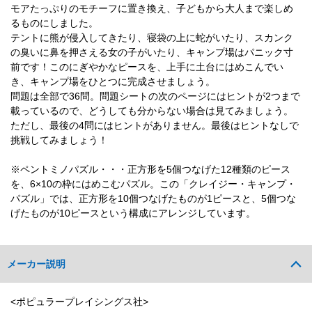
モアたっぷりのモチーフに置き換え、子どもから大人まで楽しめ
るものにしました。
テントに熊が侵入してきたり、寝袋の上に蛇がいたり、スカンク
の臭いに鼻を押さえる女の子がいたり、キャンプ場はパニック寸
前です！このにぎやかなピースを、上手に土台にはめこんでい
き、キャンプ場をひとつに完成させましょう。
問題は全部で36問。問題シートの次のページにはヒントが2つまで
載っているので、どうしても分からない場合は見てみましょう。
ただし、最後の4問にはヒントがありません。最後はヒントなしで
挑戦してみましょう！
※ペントミノパズル・・・正方形を5個つなげた12種類のピース
を、6×10の枠にはめこむパズル。この「クレイジー・キャンプ・
パズル」では、正方形を10個つなげたものが1ピースと、5個つな
げたものが10ピースという構成にアレンジしています。
メーカー説明
<ポピュラープレイシングス社>