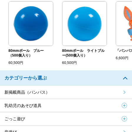
80mmボール ブルー
80mmボール ライトブル
「バンパス」
（500個入り）
ー(500個入り）
6,600円
60,500円
60,500円
カテゴリーから選ぶ
新掲載商品（バンパス）
乳幼児のあそび道具
ごっこ遊び