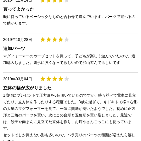
2020年12月14日
買ってよかった
既に持っているベーシックなものと合わせて遊んでいます。パーツで遊べるの
で助かります。
2019年10月28日
追加パーツ
マグフォーマーのカーブセットを買って、子どもが楽しく遊んでいたので、追
加購入しました。図形に強くなって欲しいので沢山遊んで欲しいです
2019年03月04日
立体の幅が広がりました
1歳頃にプレゼントで正方形を6個頂いていたのですが、時々並べて電車に見立
てたり、立方体を作ったりする程度でした。3歳を過ぎて、キドキドで様々な形
の大量のマグフォーマーを見て、一気に興味が湧いたようでした。初めに正方
形と三角のパーツを買い、次にこの台形と五角形を買い足しました。最近で
は、餃子や肉まんに見立てた立体を作り、お店やさんごっこにも使っていま
す。
セットでしか買えない形も多いので、バラ売りのパーツの種類が増えたら嬉し