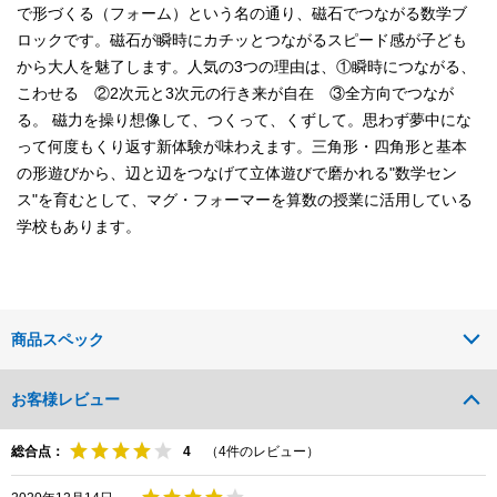
で形づくる（フォーム）という名の通り、磁石でつながる数学ブ
ロックです。磁石が瞬時にカチッとつながるスピード感が子ども
から大人を魅了します。人気の3つの理由は、①瞬時につながる、
こわせる ②2次元と3次元の行き来が自在 ③全方向でつなが
る。 磁力を操り想像して、つくって、くずして。思わず夢中にな
って何度もくり返す新体験が味わえます。三角形・四角形と基本
の形遊びから、辺と辺をつなげて立体遊びで磨かれる"数学セン
ス"を育むとして、マグ・フォーマーを算数の授業に活用している
学校もあります。
商品スペック
お客様レビュー
総合点：
（
4
件のレビュー）