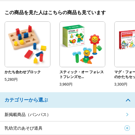
この商品を見た人はこちらの商品も見ています
かたち合わせブロック
スティック・オー フォレス
マグ・フォー
トフレンズセ...
のかたちセッ.
5,280円
3,960円
3,300円
カテゴリーから選ぶ
新掲載商品（バンパス）
乳幼児のあそび道具