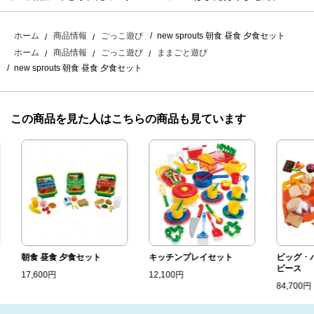
new sprouts 朝食 昼食 夕食セット
ホーム
商品情報
ごっこ遊び
ホーム
商品情報
ごっこ遊び
ままごと遊び
new sprouts 朝食 昼食 夕食セット
この商品を見た人はこちらの商品も見ています
朝食 昼食 夕食セット
キッチンプレイセット
ビッグ ･ ハ
ピース
17,600円
12,100円
84,700円