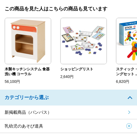
この商品を見た人はこちらの商品も見ています
木製キッチンシステム 食器
ショッピングリスト
スティック・
洗い機 コーラル
ングセット ..
2,640円
56,100円
6,820円
カテゴリーから選ぶ
新掲載商品（バンパス）
乳幼児のあそび道具