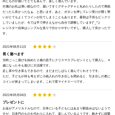
同じものが届いてとても喜んで、楽しく遊んでいます。
付属のお札は薄い紙なので、届いてすぐグチャグチャと丸めたりしたので厚紙
だったら良かったなぁ、と思います。あと、ボタンを押してレジ受けが開く勢
いがとてもよくてコインが出てしまうこともあります。最初は子供もビックリ
していましたが、今では手で押さえながら自分で調整しています(^_^;)
レジスター自体はシンプルな造りで分かりやすいですし、購入して良かったで
す。
2021年06月11日
長く遊べます
当時ごっこ遊びを始めた２歳の息子にクリスマスプレゼントとして購入し、４
歳になった今も遊びに大活躍です。
足し算や引き算もできるので、まだまだしばらく遊んでくれそうです。
ただ、子どもが何も考えずに小銭入れの引き出しを閉めると、引き出しの奥に
コインが挟まってしまいます。これで星マイナス一つです。
2021年05月04日
プレゼントに
お金がアメリカドルなので、日本にいる子どもにはあまり馴染みはないようで
すが、日本円のものを代わりに入れて、楽しんでいるようです。飽きずに頻繁