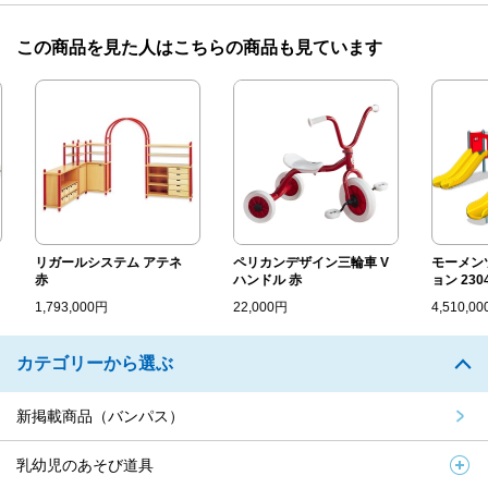
この商品を見た人はこちらの商品も見ています
リガールシステム アテネ
ペリカンデザイン三輪車 V
モーメンツ
赤
ハンドル 赤
ョン 2304...
1,793,000円
22,000円
4,510,000円
カテゴリーから選ぶ
新掲載商品（バンパス）
乳幼児のあそび道具