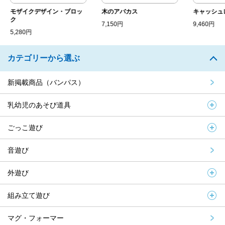
モザイクデザイン・ブロッ
木のアバカス
キャッシュ
ク
7,150円
9,460円
5,280円
カテゴリーから選ぶ
新掲載商品（バンパス）
乳幼児のあそび道具
ごっこ遊び
音遊び
外遊び
組み立て遊び
マグ・フォーマー