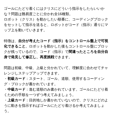
ゴールにたどり着くにはクリスにどういう指示をしたらいいか
な？問題は難易度ごとに分かれ全16種類。
ロボット（クリス）を動かしたい順番に、コーディングブロック
をセットして指示を送ると、ロボットがコード（指示）通りにマ
ップ上を動いていきます。
特徴は、
自分が考えたコード（指示）をコントロール盤上で可視
化できること
。ロボットを動かした後もコントロール盤にブロッ
クが残っているので、コード（指示）で
間違ったところを自分自
身で発見して修正し、再度挑戦
できます。
問題は初級、中級、上級と分かれていて、理解度に合わせてチャ
レンジしステップアップできます。
・
初級カード
：スタート、ゴール、道順、使用するコーディン
グ・ブロックが書かれています。
・
中級カード
：進む道順のみ書かれています。ゴールにたどり着
くための手順を一つずつ考えてみましょう。
・
上級カード
：目的地しか書かれていないので、クリスにどのよ
うに動きを指示すればゴールにたどり着けるか考えてみましょ
う。