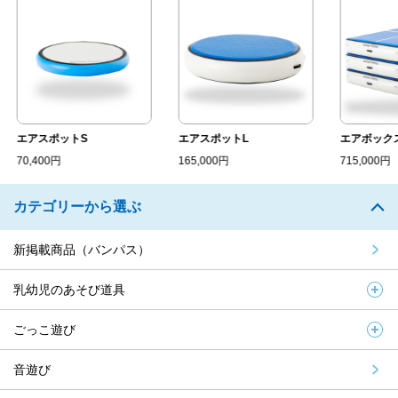
エアスポットS
エアスポットL
エアボック
70,400円
165,000円
715,000円
カテゴリーから選ぶ
新掲載商品（バンパス）
乳幼児のあそび道具
ごっこ遊び
音遊び