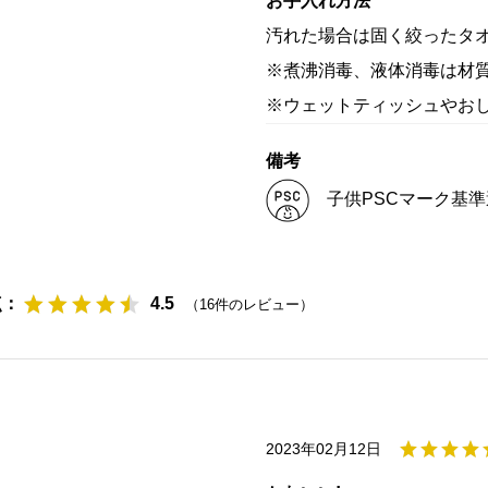
お手入れ方法
汚れた場合は固く絞ったタ
※煮沸消毒、液体消毒は材
※ウェットティッシュやお
備考
子供PSCマーク基準
点：
（
16
件のレビュー）
2023年02月12日