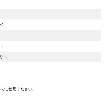
×1
ト
リス
ろでご使用ください。