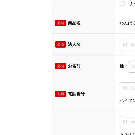
サ
商品名
わんぱ
必須
法人名
必須
お名前
姓：
必須
電話番号
必須
ハイフ
ドメイン