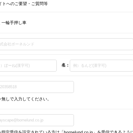
イトへのご要望・ご質問等
く一輪手押し車
名：
ン無しで入力してください。
指定受信を設定されている方は「bornelund.co.jp」を受信できる